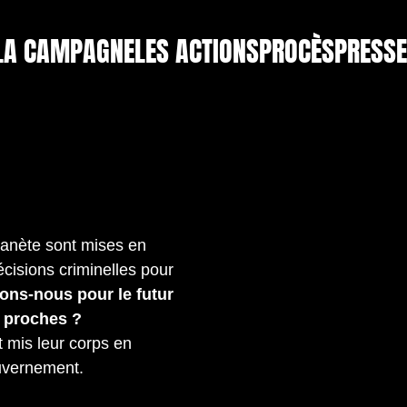
LA CAMPAGNE
LES ACTIONS
PROCÈS
PRESSE
lanète sont mises en
écisions criminelles pour
ons-nous pour le futur
s proches ?
 mis leur corps en
ouvernement.