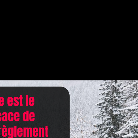
e est le
cace de
érèglement