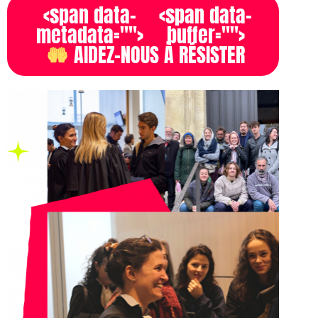
<span data-
<span data-
metadata="
">
buffer="
">
 AIDEZ-NOUS À RÉSISTER