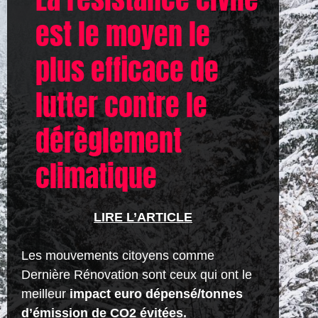
est le moyen le
plus efficace de
lutter contre le
dérèglement
climatique
LIRE L’ARTICLE
Les mouvements citoyens comme
Dernière Rénovation sont ceux qui ont le
meilleur
impact euro dépensé/tonnes
d’émission de CO2 évitées.